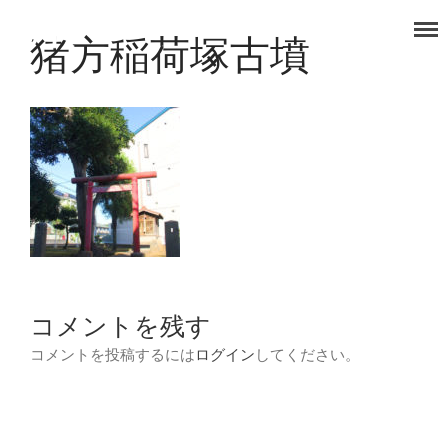
猪方稲荷塚古墳
タノコマ
狛江を楽しもう！
TOP
福祉事業部
食品事業部
コメントを残す
コメントを投稿するには
ログイン
してください。