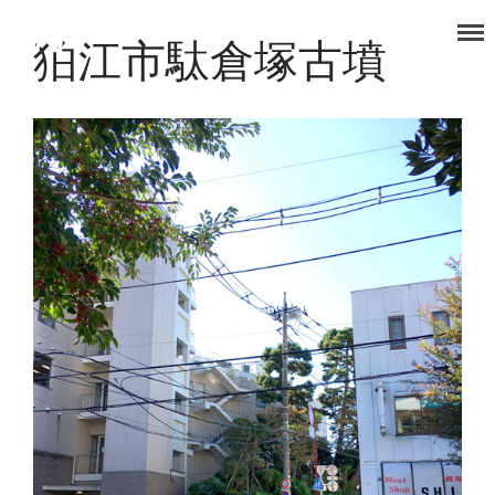
狛江市駄倉塚古墳
タノコマ
狛江を楽しもう！
TOP
福祉事業部
食品事業部