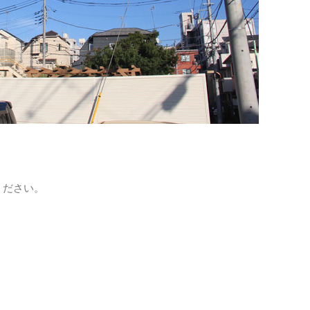
ください。