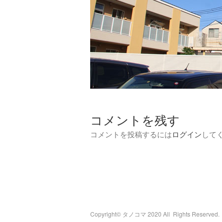
コメントを残す
コメントを投稿するには
ログイン
して
Copyright© タノコマ 2020 All Rights Reserved.