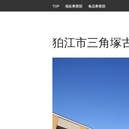
TOP
福祉事業部
食品事業部
狛江市三角塚