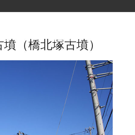
タノコマ
狛江を楽しもう！
古墳（橋北塚古墳）
top
福祉事業部
食品事業部