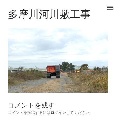
多摩川河川敷工事
タノコマ
狛江を楽しもう！
TOP
福祉事業部
食品事業部
コメントを残す
コメントを投稿するには
ログイン
してください。