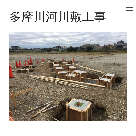
多摩川河川敷工事
タノコマ
狛江を楽しもう！
TOP
福祉事業部
食品事業部