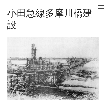
小田急線多摩川橋建
タノコマ
狛江を楽しもう！
TOP
設
福祉事業部
食品事業部