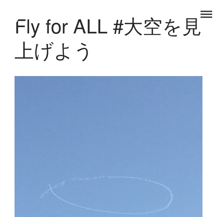
Fly for ALL #大空を見
タノコマ
狛江を楽しもう！
TOP
上げよう
福祉事業部
食品事業部