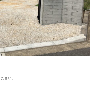
ください。