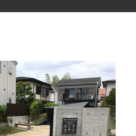
タノコマ
狛江を楽しもう！
top
福祉事業部
食品事業部