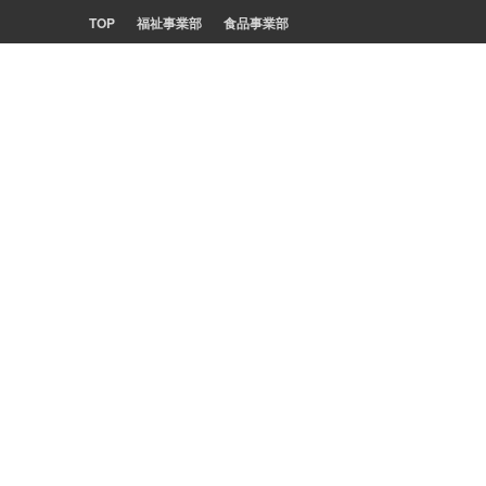
TOP
福祉事業部
食品事業部
TOP
福祉事業部
食品事業部