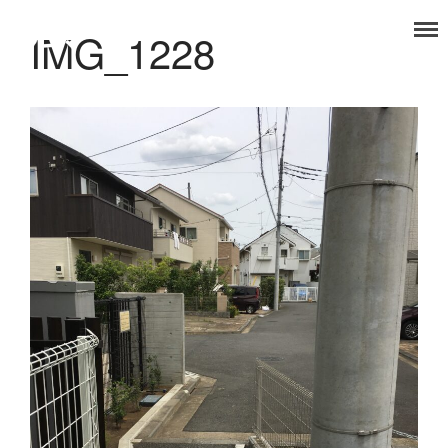
IMG_1228
タノコマ
狛江を楽しもう！
TOP
福祉事業部
食品事業部