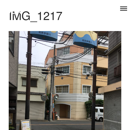
IMG_1217
タノコマ
狛江を楽しもう！
TOP
福祉事業部
食品事業部