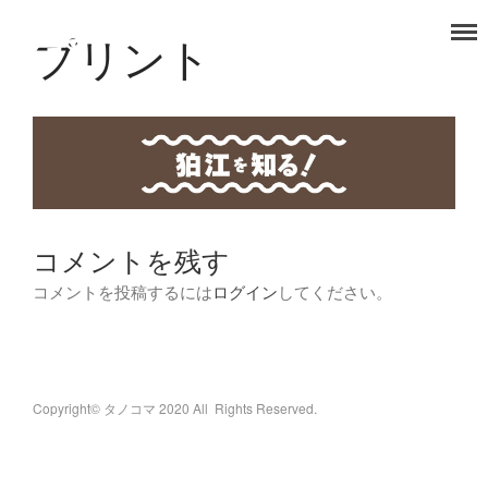
プリント
タノコマ
狛江を楽しもう！
TOP
福祉事業部
食品事業部
コメントを残す
コメントを投稿するには
ログイン
してください。
Copyright© タノコマ 2020 All Rights Reserved.