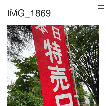
IMG_1869
タノコマ
狛江を楽しもう！
TOP
福祉事業部
食品事業部